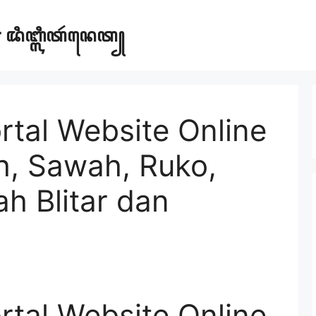
ar ꦢꦶꦧ꧀ꦭꦶꦠꦂꦤꦺꦠ꧀
ortal Website Online
ah, Sawah, Ruko,
h Blitar dan
ortal Website Online