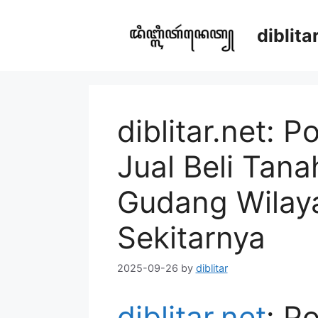
Skip
to
diblit
content
diblitar.net: P
Jual Beli Tan
Gudang Wilaya
Sekitarnya
2025-09-26
by
diblitar
diblitar.net
: P