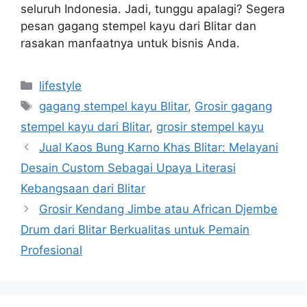
seluruh Indonesia. Jadi, tunggu apalagi? Segera
pesan gagang stempel kayu dari Blitar dan
rasakan manfaatnya untuk bisnis Anda.
Categories
lifestyle
Tags
gagang stempel kayu Blitar
,
Grosir gagang
stempel kayu dari Blitar
,
grosir stempel kayu
Jual Kaos Bung Karno Khas Blitar: Melayani
Desain Custom Sebagai Upaya Literasi
Kebangsaan dari Blitar
Grosir Kendang Jimbe atau African Djembe
Drum dari Blitar Berkualitas untuk Pemain
Profesional