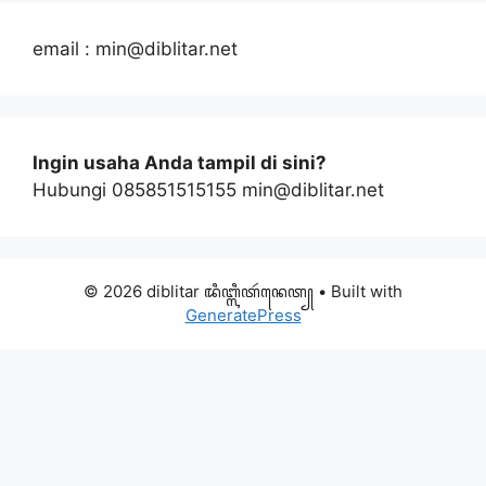
email : min@diblitar.net
Ingin usaha Anda tampil di sini?
Hubungi 085851515155 min@diblitar.net
© 2026 diblitar ꦢꦶꦧ꧀ꦭꦶꦠꦂꦤꦺꦠ꧀
• Built with
GeneratePress