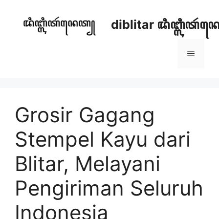
Skip
to
diblitar ꦢꦶꦧ꧀ꦭꦶꦠꦂ
content
Menu
Grosir Gagang
Stempel Kayu dari
Blitar, Melayani
Pengiriman Seluruh
Indonesia