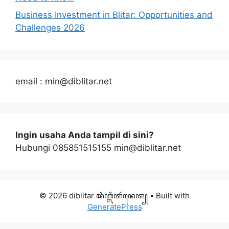
Business Investment in Blitar: Opportunities and
Challenges 2026
email : min@diblitar.net
Ingin usaha Anda tampil di sini?
Hubungi 085851515155 min@diblitar.net
© 2026 diblitar ꦢꦶꦧ꧀ꦭꦶꦠꦂꦤꦺꦠ꧀
• Built with
GeneratePress