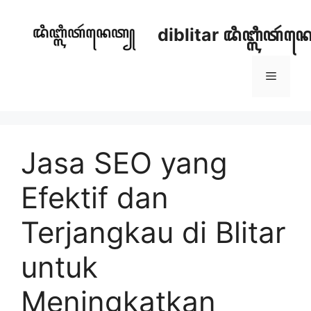
Skip
to
diblitar ꦢꦶꦧ꧀ꦭꦶꦠꦂ
content
Menu
Jasa SEO yang
Efektif dan
Terjangkau di Blitar
untuk
Meningkatkan