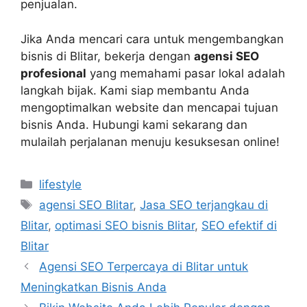
penjualan.
Jika Anda mencari cara untuk mengembangkan
bisnis di Blitar, bekerja dengan
agensi SEO
profesional
yang memahami pasar lokal adalah
langkah bijak. Kami siap membantu Anda
mengoptimalkan website dan mencapai tujuan
bisnis Anda. Hubungi kami sekarang dan
mulailah perjalanan menuju kesuksesan online!
Categories
lifestyle
Tags
agensi SEO Blitar
,
Jasa SEO terjangkau di
Blitar
,
optimasi SEO bisnis Blitar
,
SEO efektif di
Blitar
Agensi SEO Terpercaya di Blitar untuk
Meningkatkan Bisnis Anda