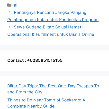
Categories
ai
Pentingnya Rencana Jangka Panjang
Pembangunan Kota untuk Kontinuitas Program
Sewa Gudang Blitar: Solusi Hemat
Operasional & Fulfillment untuk Bisnis Online
Contact : +6285851515155
Blitar Day Trips: The Best One-Day Escapes To
and From the City
Things to Do Near Tomb of Soekarno: A
Complete Nearby Guide