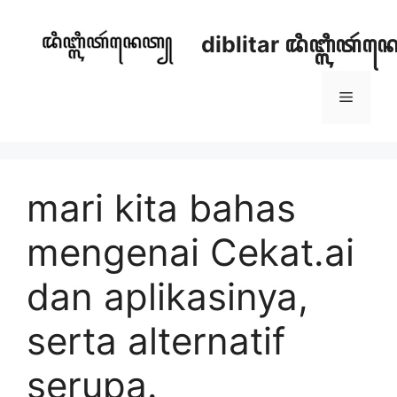
Skip
to
diblitar ꦢꦶꦧ꧀ꦭꦶꦠꦂ
content
Menu
mari kita bahas
mengenai Cekat.ai
dan aplikasinya,
serta alternatif
serupa.