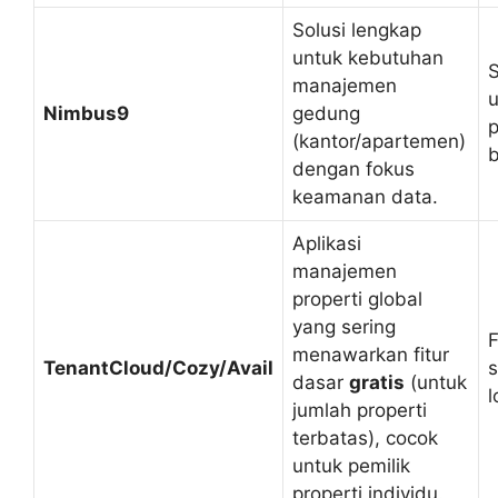
Solusi lengkap
untuk kebutuhan
S
manajemen
Nimbus9
gedung
p
(kantor/apartemen)
b
dengan fokus
keamanan data.
Aplikasi
manajemen
properti global
yang sering
F
menawarkan fitur
TenantCloud/Cozy/Avail
s
dasar
gratis
(untuk
l
jumlah properti
terbatas), cocok
untuk pemilik
properti individu.