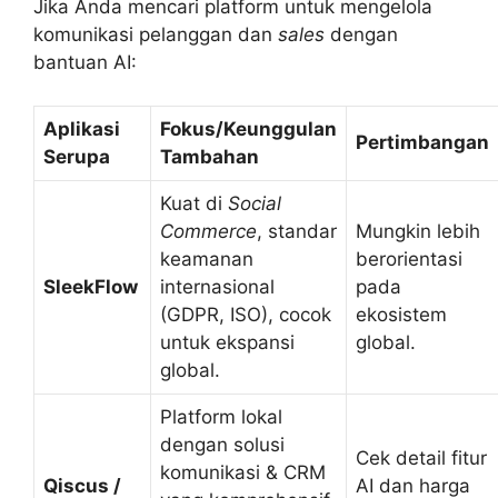
Jika Anda mencari platform untuk mengelola
komunikasi pelanggan dan
sales
dengan
bantuan AI:
Aplikasi
Fokus/Keunggulan
Pertimbangan
Serupa
Tambahan
Kuat di
Social
Commerce
, standar
Mungkin lebih
keamanan
berorientasi
SleekFlow
internasional
pada
(GDPR, ISO), cocok
ekosistem
untuk ekspansi
global.
global.
Platform lokal
dengan solusi
Cek detail fitur
komunikasi & CRM
Qiscus /
AI dan harga