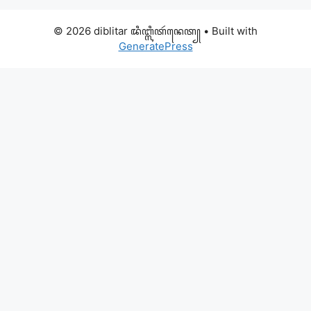
© 2026 diblitar ꦢꦶꦧ꧀ꦭꦶꦠꦂꦤꦺꦠ꧀
• Built with
GeneratePress