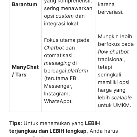
yang komprehensif,
Barantum
karena
sering menawarkan
bervariasi.
opsi
custom
dan
integrasi lokal.
Mungkin lebih
Fokus utama pada
berfokus pada
Chatbot
dan
flow
chatbot
otomatisasi
tradisional,
messaging
di
ManyChat
tetapi
berbagai
platform
/ Tars
seringkali
(terutama FB
memiliki opsi
Messenger,
harga yang
Instagram,
lebih
scalable
WhatsApp).
untuk UMKM.
Tips:
Untuk menemukan yang
LEBIH
terjangkau dan LEBIH lengkap
, Anda harus