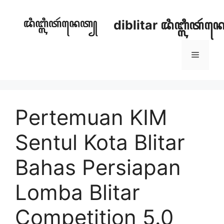
Skip
to
diblitar ꦢꦶꦧ꧀ꦭꦶꦠꦂ
content
Menu
Pertemuan KIM
Sentul Kota Blitar
Bahas Persiapan
Lomba Blitar
Competition 5.0