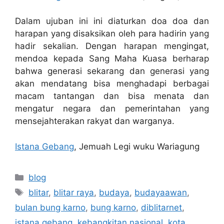
Dalam ujuban ini ini diaturkan doa doa dan
harapan yang disaksikan oleh para hadirin yang
hadir sekalian. Dengan harapan mengingat,
mendoa kepada Sang Maha Kuasa berharap
bahwa generasi sekarang dan generasi yang
akan mendatang bisa menghadapi berbagai
macam tantangan dan bisa menata dan
mengatur negara dan pemerintahan yang
mensejahterakan rakyat dan warganya.
Istana Gebang
, Jemuah Legi wuku Wariagung
Categories
blog
Tags
blitar
,
blitar raya
,
budaya
,
budayaawan
,
bulan bung karno
,
bung karno
,
diblitarnet
,
istana gebang
,
kebangkitan nasional
,
kota