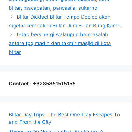
blitar
,
macapatan
,
pancasila
,
sukarno
Blitar Djadoel Blitar Tempo Doeloe akan
digelar kembali di Bulan Juni Bulan Bung Karno
tetap bersinergi walaupun bermasalah
antara tpq madin dan takmir masjid di kota
blitar
Contact : +6285851515155
Blitar Day Trips: The Best One-Day Escapes To
and From the City
Things to Do Near Tomb of Soekarno: A