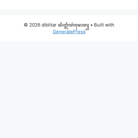
© 2026 diblitar ꦢꦶꦧ꧀ꦭꦶꦠꦂꦤꦺꦠ꧀
• Built with
GeneratePress