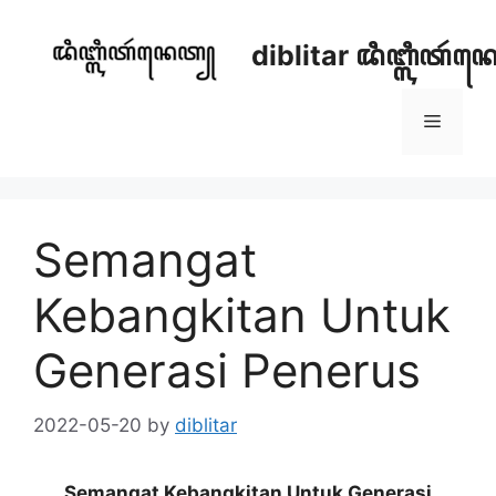
Skip
to
diblitar ꦢꦶꦧ꧀ꦭꦶꦠꦂ
content
Menu
Semangat
Kebangkitan Untuk
Generasi Penerus
2022-05-20
by
diblitar
Semangat Kebangkitan Untuk Generasi