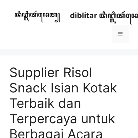
Skip
to
diblitar ꦢꦶꦧ꧀ꦭꦶꦠꦂ
content
Menu
Supplier Risol
Snack Isian Kotak
Terbaik dan
Terpercaya untuk
Berbagai Acara