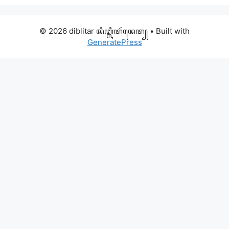
© 2026 diblitar ꦢꦶꦧ꧀ꦭꦶꦠꦂꦤꦺꦠ꧀
• Built with
GeneratePress