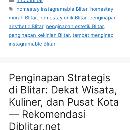
info diblitar
Tags
homestay instagramable Blitar
,
homestay
murah Blitar
,
homestay unik Blitar
,
penginapan
aesthetic Blitar
,
penginapan estetik Blitar
,
penginapan kekinian Blitar
,
tempat menginap
instagramable Blitar
Penginapan Strategis
di Blitar: Dekat Wisata,
Kuliner, dan Pusat Kota
— Rekomendasi
Diblitar.net