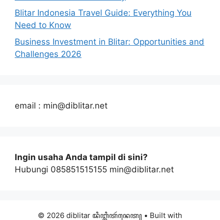
Blitar Indonesia Travel Guide: Everything You
Need to Know
Business Investment in Blitar: Opportunities and
Challenges 2026
email : min@diblitar.net
Ingin usaha Anda tampil di sini?
Hubungi 085851515155 min@diblitar.net
© 2026 diblitar ꦢꦶꦧ꧀ꦭꦶꦠꦂꦤꦺꦠ꧀
• Built with