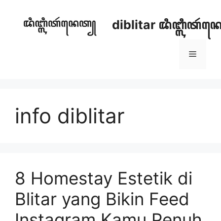
Skip
to
diblitar ꦢꦶꦧ꧀ꦭꦶꦠꦂ
content
Menu
info diblitar
8 Homestay Estetik di
Blitar yang Bikin Feed
Instagram Kamu Penuh