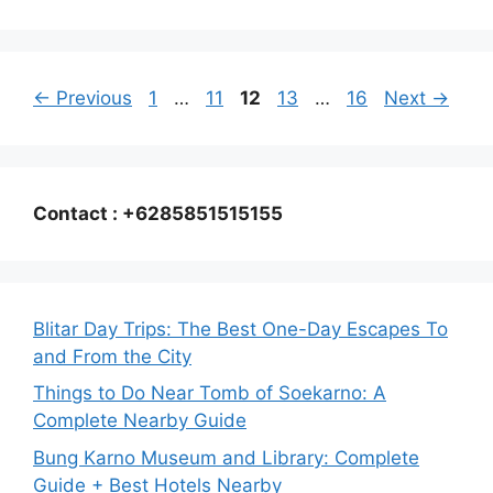
Page
Page
Page
Page
Page
←
Previous
1
…
11
12
13
…
16
Next
→
Contact : +6285851515155
Blitar Day Trips: The Best One-Day Escapes To
and From the City
Things to Do Near Tomb of Soekarno: A
Complete Nearby Guide
Bung Karno Museum and Library: Complete
Guide + Best Hotels Nearby