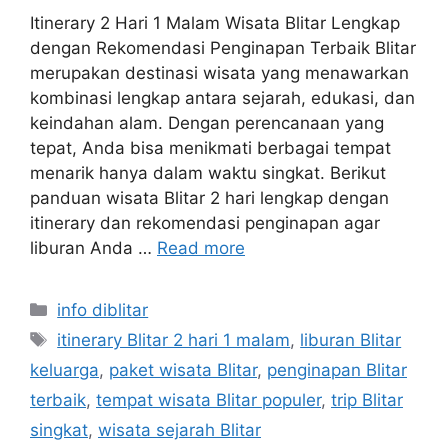
Itinerary 2 Hari 1 Malam Wisata Blitar Lengkap
dengan Rekomendasi Penginapan Terbaik Blitar
merupakan destinasi wisata yang menawarkan
kombinasi lengkap antara sejarah, edukasi, dan
keindahan alam. Dengan perencanaan yang
tepat, Anda bisa menikmati berbagai tempat
menarik hanya dalam waktu singkat. Berikut
panduan wisata Blitar 2 hari lengkap dengan
itinerary dan rekomendasi penginapan agar
liburan Anda …
Read more
Categories
info diblitar
Tags
itinerary Blitar 2 hari 1 malam
,
liburan Blitar
keluarga
,
paket wisata Blitar
,
penginapan Blitar
terbaik
,
tempat wisata Blitar populer
,
trip Blitar
singkat
,
wisata sejarah Blitar