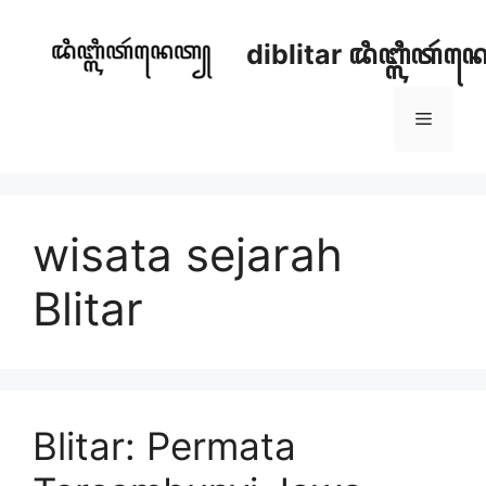
Skip
to
diblitar ꦢꦶꦧ꧀ꦭꦶꦠꦂ
content
Menu
wisata sejarah
Blitar
Blitar: Permata