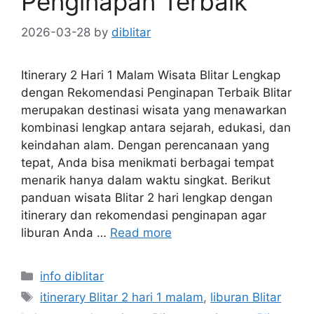
Penginapan Terbaik
2026-03-28
by
diblitar
Itinerary 2 Hari 1 Malam Wisata Blitar Lengkap
dengan Rekomendasi Penginapan Terbaik Blitar
merupakan destinasi wisata yang menawarkan
kombinasi lengkap antara sejarah, edukasi, dan
keindahan alam. Dengan perencanaan yang
tepat, Anda bisa menikmati berbagai tempat
menarik hanya dalam waktu singkat. Berikut
panduan wisata Blitar 2 hari lengkap dengan
itinerary dan rekomendasi penginapan agar
liburan Anda …
Read more
Categories
info diblitar
Tags
itinerary Blitar 2 hari 1 malam
,
liburan Blitar