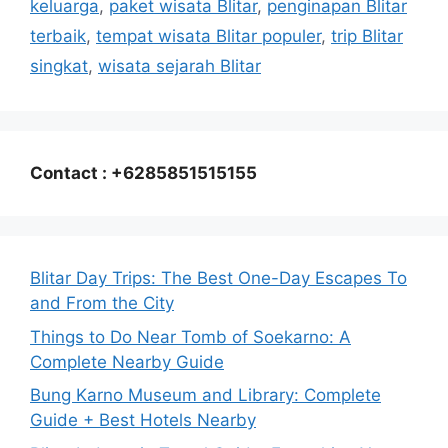
keluarga
,
paket wisata Blitar
,
penginapan Blitar
terbaik
,
tempat wisata Blitar populer
,
trip Blitar
singkat
,
wisata sejarah Blitar
Contact : +6285851515155
Blitar Day Trips: The Best One-Day Escapes To
and From the City
Things to Do Near Tomb of Soekarno: A
Complete Nearby Guide
Bung Karno Museum and Library: Complete
Guide + Best Hotels Nearby