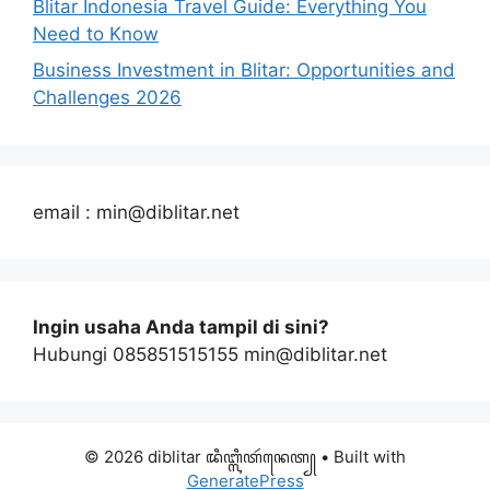
Blitar Indonesia Travel Guide: Everything You
Need to Know
Business Investment in Blitar: Opportunities and
Challenges 2026
email : min@diblitar.net
Ingin usaha Anda tampil di sini?
Hubungi 085851515155 min@diblitar.net
© 2026 diblitar ꦢꦶꦧ꧀ꦭꦶꦠꦂꦤꦺꦠ꧀
• Built with
GeneratePress