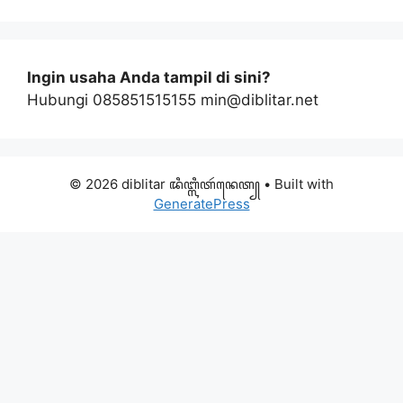
Ingin usaha Anda tampil di sini?
Hubungi 085851515155 min@diblitar.net
© 2026 diblitar ꦢꦶꦧ꧀ꦭꦶꦠꦂꦤꦺꦠ꧀
• Built with
GeneratePress