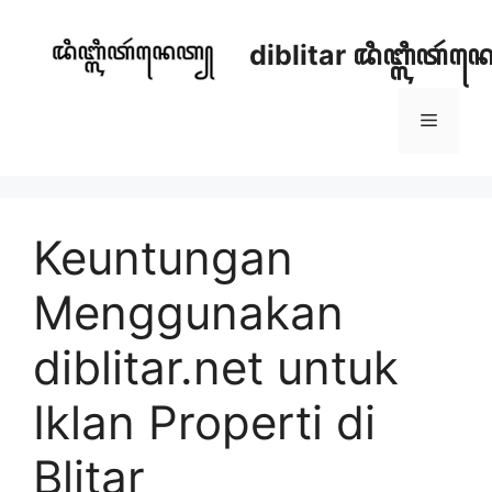
Skip
to
diblitar ꦢꦶꦧ꧀ꦭꦶꦠꦂ
content
Menu
Keuntungan
Menggunakan
diblitar.net untuk
Iklan Properti di
Blitar