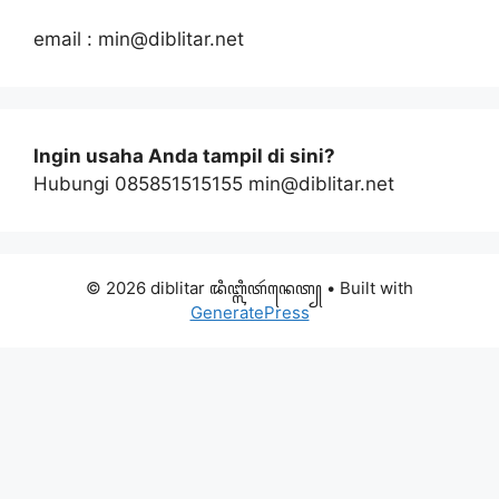
email : min@diblitar.net
Ingin usaha Anda tampil di sini?
Hubungi 085851515155 min@diblitar.net
© 2026 diblitar ꦢꦶꦧ꧀ꦭꦶꦠꦂꦤꦺꦠ꧀
• Built with
GeneratePress