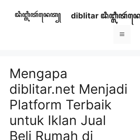
Skip
to
diblitar ꦢꦶꦧ꧀ꦭꦶꦠꦂ
content
Menu
Mengapa
diblitar.net Menjadi
Platform Terbaik
untuk Iklan Jual
Beli Rumah di