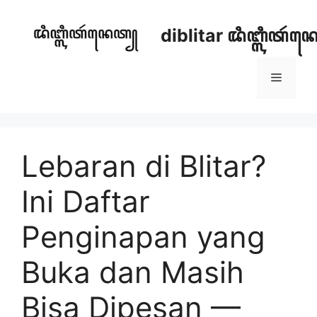
Skip
to
diblitar ꦢꦶꦧ꧀ꦭꦶꦠꦂ
content
Menu
Lebaran di Blitar?
Ini Daftar
Penginapan yang
Buka dan Masih
Bisa Dipesan —