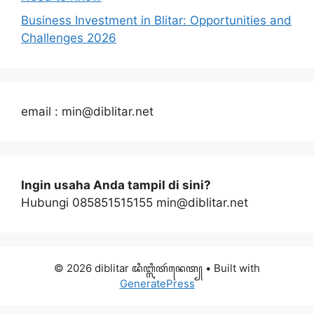
Business Investment in Blitar: Opportunities and
Challenges 2026
email : min@diblitar.net
Ingin usaha Anda tampil di sini?
Hubungi 085851515155 min@diblitar.net
© 2026 diblitar ꦢꦶꦧ꧀ꦭꦶꦠꦂꦤꦺꦠ꧀
• Built with
GeneratePress