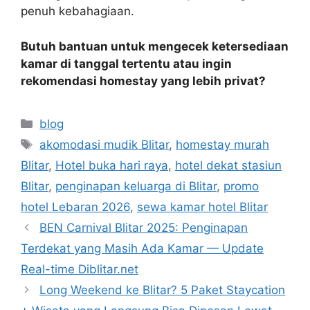
penuh kebahagiaan.
Butuh bantuan untuk mengecek ketersediaan
kamar di tanggal tertentu atau ingin
rekomendasi homestay yang lebih privat?
Categories
blog
Tags
akomodasi mudik Blitar
,
homestay murah
Blitar
,
Hotel buka hari raya
,
hotel dekat stasiun
Blitar
,
penginapan keluarga di Blitar
,
promo
hotel Lebaran 2026
,
sewa kamar hotel Blitar
BEN Carnival Blitar 2025: Penginapan
Terdekat yang Masih Ada Kamar — Update
Real-time Diblitar.net
Long Weekend ke Blitar? 5 Paket Staycation