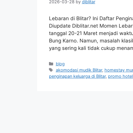
2026-03-28
by
diblitar
Lebaran di Blitar? Ini Daftar Pen
Diupdate Diblitar.net Momen Lebar
tanggal 20-21 Maret menjadi waktu
Bung Karno. Namun, masalah klasi
yang sering kali tidak cukup men
Categories
blog
Tags
akomodasi mudik Blitar
,
homestay mura
penginapan keluarga di Blitar
,
promo hotel