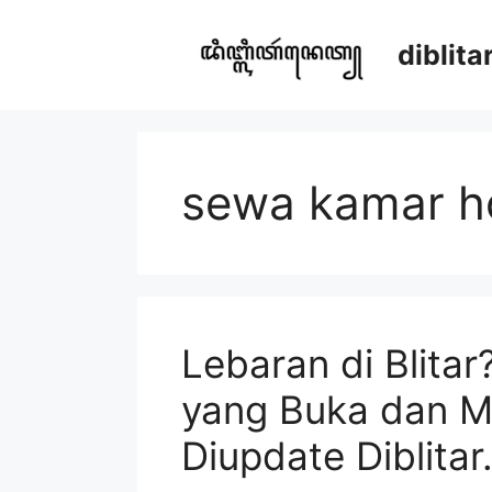
Skip
to
diblit
content
sewa kamar hot
Lebaran di Blitar
yang Buka dan M
Diupdate Diblitar