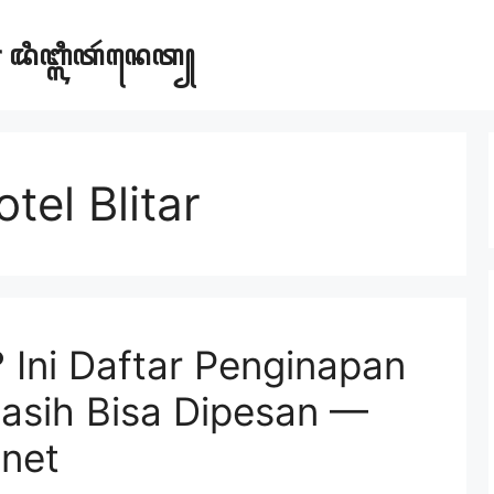
ar ꦢꦶꦧ꧀ꦭꦶꦠꦂꦤꦺꦠ꧀
el Blitar
? Ini Daftar Penginapan
asih Bisa Dipesan —
.net