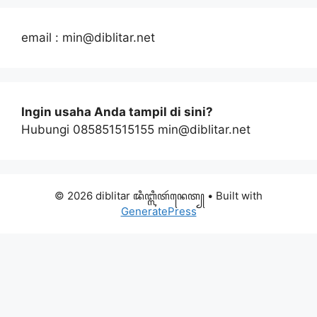
email : min@diblitar.net
Ingin usaha Anda tampil di sini?
Hubungi 085851515155 min@diblitar.net
© 2026 diblitar ꦢꦶꦧ꧀ꦭꦶꦠꦂꦤꦺꦠ꧀
• Built with
GeneratePress