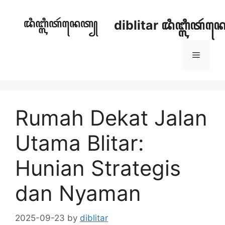
Skip
to
diblitar ꦢꦶꦧ꧀ꦭꦶꦠꦂ
content
Menu
Rumah Dekat Jalan
Utama Blitar:
Hunian Strategis
dan Nyaman
2025-09-23
by
diblitar