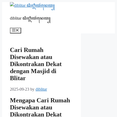
Skip
to
content
diblitar ꦢꦶꦧ꧀ꦭꦶꦠꦂꦤꦺꦠ꧀
Menu
Cari Rumah
Disewakan atau
Dikontrakan Dekat
dengan Masjid di
Blitar
2025-09-23
by
diblitar
Mengapa Cari Rumah
Disewakan atau
Dikontrakan Dekat