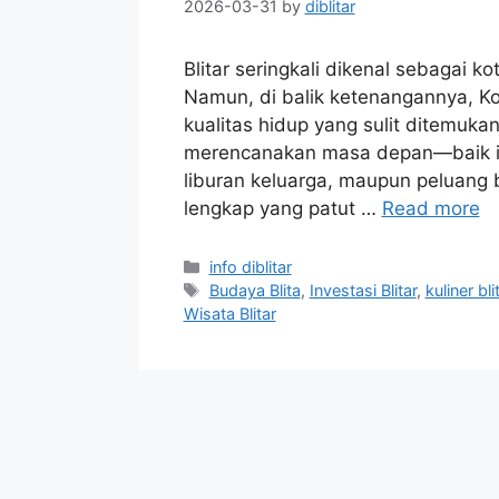
2026-03-31
by
diblitar
Blitar seringkali dikenal sebagai k
Namun, di balik ketenangannya, K
kualitas hidup yang sulit ditemuka
merencanakan masa depan—baik it
liburan keluarga, maupun peluang 
lengkap yang patut …
Read more
Categories
info diblitar
Tags
Budaya Blita
,
Investasi Blitar
,
kuliner bli
Wisata Blitar