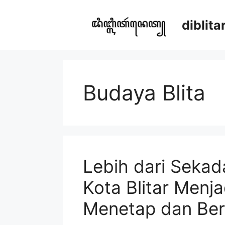
Skip
to
diblit
content
Budaya Blita
Lebih dari Sekad
Kota Blitar Menj
Menetap dan Ber