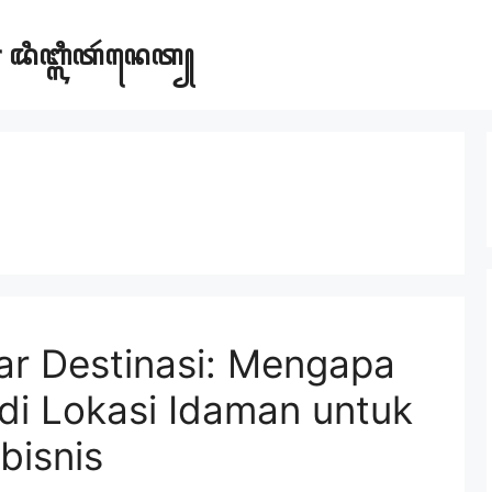
ar ꦢꦶꦧ꧀ꦭꦶꦠꦂꦤꦺꦠ꧀
ar Destinasi: Mengapa
adi Lokasi Idaman untuk
bisnis