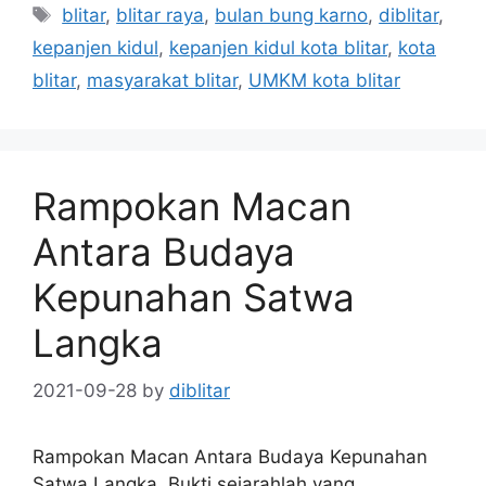
Tags
blitar
,
blitar raya
,
bulan bung karno
,
diblitar
,
kepanjen kidul
,
kepanjen kidul kota blitar
,
kota
blitar
,
masyarakat blitar
,
UMKM kota blitar
Rampokan Macan
Antara Budaya
Kepunahan Satwa
Langka
2021-09-28
by
diblitar
Rampokan Macan Antara Budaya Kepunahan
Satwa Langka. Bukti sejarahlah yang