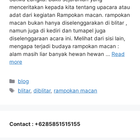
menceritakan kepada kita tentang upacara atau
adat dari kegiatan Rampokan macan. rampokan
macan bukan hanya diselenggarakan di blitar ,
namun juga di kediri dan tumapel juga
diselenggaraan acara ini. Melihat dari sisi lain,
mengapa terjadi budaya rampokan macan :
alam masih liar banyak hewan hewan …
Read
more
Categories
blog
Tags
blitar
,
diblitar
,
rampokan macan
Contact : +6285851515155