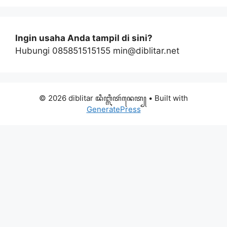
Ingin usaha Anda tampil di sini?
Hubungi 085851515155 min@diblitar.net
© 2026 diblitar ꦢꦶꦧ꧀ꦭꦶꦠꦂꦤꦺꦠ꧀
• Built with
GeneratePress