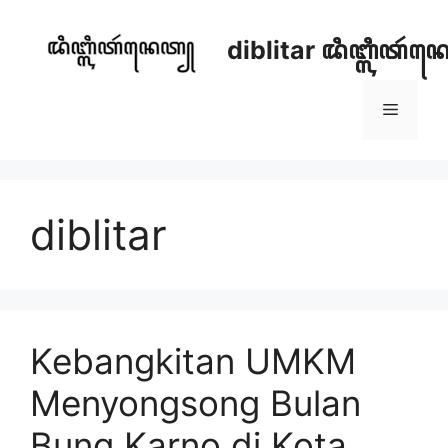
Skip
to
diblitar ꦢꦶꦧ꧀ꦭꦶꦠꦂ
content
Menu
diblitar
Kebangkitan UMKM
Menyongsong Bulan
Bung Karno di Kota