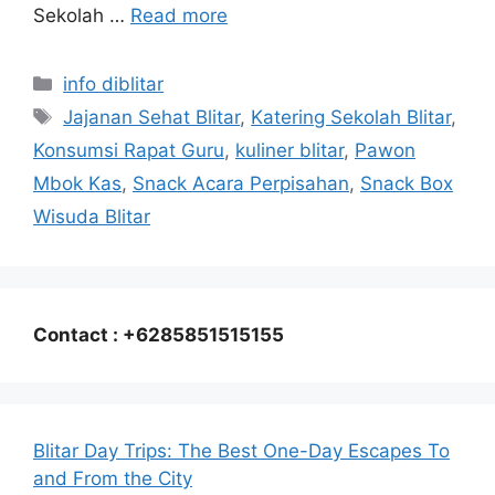
Sekolah …
Read more
Categories
info diblitar
Tags
Jajanan Sehat Blitar
,
Katering Sekolah Blitar
,
Konsumsi Rapat Guru
,
kuliner blitar
,
Pawon
Mbok Kas
,
Snack Acara Perpisahan
,
Snack Box
Wisuda Blitar
Contact : +6285851515155
Blitar Day Trips: The Best One-Day Escapes To
and From the City