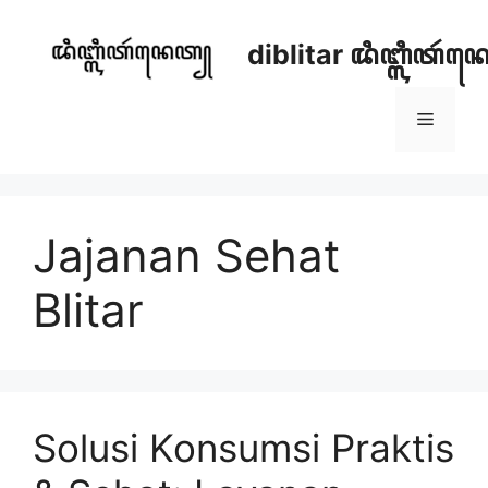
Skip
to
diblitar ꦢꦶꦧ꧀ꦭꦶꦠꦂ
content
Menu
Jajanan Sehat
Blitar
Solusi Konsumsi Praktis