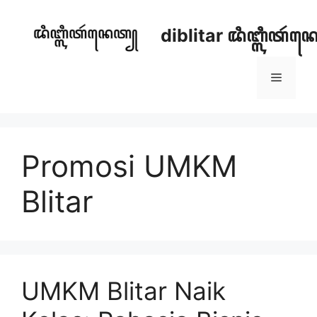
Skip
to
diblitar ꦢꦶꦧ꧀ꦭꦶꦠꦂ
content
Menu
Promosi UMKM
Blitar
UMKM Blitar Naik