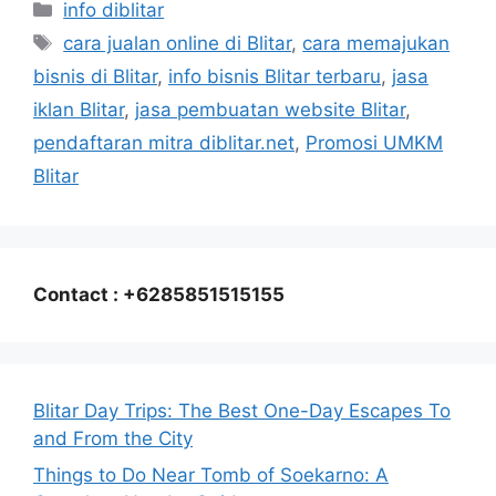
Categories
info diblitar
Tags
cara jualan online di Blitar
,
cara memajukan
bisnis di Blitar
,
info bisnis Blitar terbaru
,
jasa
iklan Blitar
,
jasa pembuatan website Blitar
,
pendaftaran mitra diblitar.net
,
Promosi UMKM
Blitar
Contact : +6285851515155
Blitar Day Trips: The Best One-Day Escapes To
and From the City
Things to Do Near Tomb of Soekarno: A