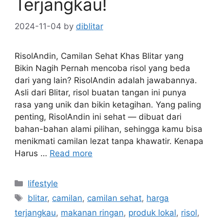
Terjangkau!
2024-11-04
by
diblitar
RisolAndin, Camilan Sehat Khas Blitar yang
Bikin Nagih Pernah mencoba risol yang beda
dari yang lain? RisolAndin adalah jawabannya.
Asli dari Blitar, risol buatan tangan ini punya
rasa yang unik dan bikin ketagihan. Yang paling
penting, RisolAndin ini sehat — dibuat dari
bahan-bahan alami pilihan, sehingga kamu bisa
menikmati camilan lezat tanpa khawatir. Kenapa
Harus …
Read more
Categories
lifestyle
Tags
blitar
,
camilan
,
camilan sehat
,
harga
terjangkau
,
makanan ringan
,
produk lokal
,
risol
,