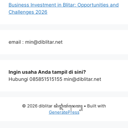
Business Investment in Blitar: Opportunities and
Challenges 2026
email : min@diblitar.net
Ingin usaha Anda tampil di sini?
Hubungi 085851515155 min@diblitar.net
© 2026 diblitar ꦢꦶꦧ꧀ꦭꦶꦠꦂꦤꦺꦠ꧀
• Built with
GeneratePress