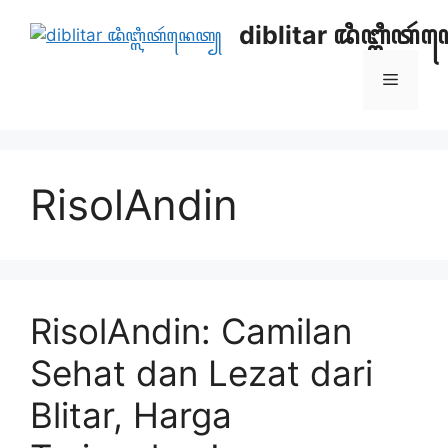
Skip
diblitar ꦢꦶꦧ꧀ꦭꦶꦠ
to
content
Menu
RisolAndin
RisolAndin: Camilan
Sehat dan Lezat dari
Blitar, Harga