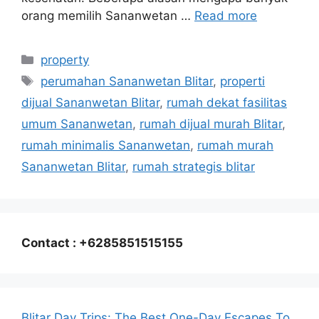
orang memilih Sananwetan …
Read more
Categories
property
Tags
perumahan Sananwetan Blitar
,
properti
dijual Sananwetan Blitar
,
rumah dekat fasilitas
umum Sananwetan
,
rumah dijual murah Blitar
,
rumah minimalis Sananwetan
,
rumah murah
Sananwetan Blitar
,
rumah strategis blitar
Contact : +6285851515155
Blitar Day Trips: The Best One-Day Escapes To