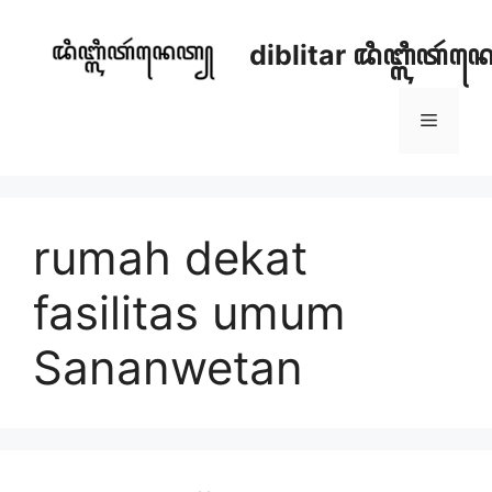
Skip
to
diblitar ꦢꦶꦧ꧀ꦭꦶꦠꦂ
content
Menu
rumah dekat
fasilitas umum
Sananwetan