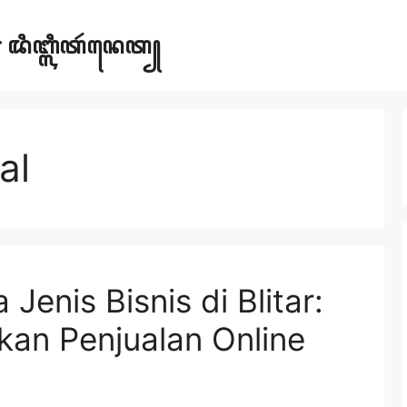
ar ꦢꦶꦧ꧀ꦭꦶꦠꦂꦤꦺꦠ꧀
al
enis Bisnis di Blitar:
kan Penjualan Online