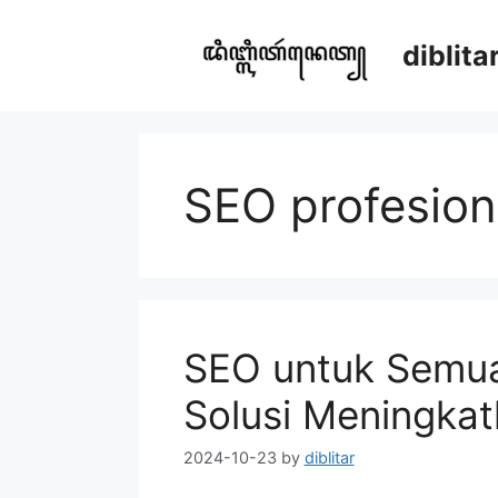
Skip
to
diblit
content
SEO profesion
SEO untuk Semua J
Solusi Meningkat
2024-10-23
by
diblitar