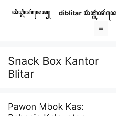
Skip
to
diblitar ꦢꦶꦧ꧀ꦭꦶꦠꦂ
content
Menu
Snack Box Kantor
Blitar
Pawon Mbok Kas: