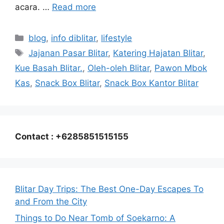
acara. …
Read more
Categories
blog
,
info diblitar
,
lifestyle
Tags
Jajanan Pasar Blitar
,
Katering Hajatan Blitar
,
Kue Basah Blitar.
,
Oleh-oleh Blitar
,
Pawon Mbok
Kas
,
Snack Box Blitar
,
Snack Box Kantor Blitar
Contact : +6285851515155
Blitar Day Trips: The Best One-Day Escapes To
and From the City
Things to Do Near Tomb of Soekarno: A