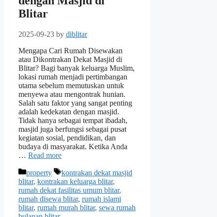
dengan Masjid di
Blitar
2025-09-23
by
diblitar
Mengapa Cari Rumah Disewakan
atau Dikontrakan Dekat Masjid di
Blitar? Bagi banyak keluarga Muslim,
lokasi rumah menjadi pertimbangan
utama sebelum memutuskan untuk
menyewa atau mengontrak hunian.
Salah satu faktor yang sangat penting
adalah kedekatan dengan masjid.
Tidak hanya sebagai tempat ibadah,
masjid juga berfungsi sebagai pusat
kegiatan sosial, pendidikan, dan
budaya di masyarakat. Ketika Anda
…
Read more
Categories
Tags
property
kontrakan dekat masjid
blitar
,
kontrakan keluarga blitar
,
rumah dekat fasilitas umum blitar
,
rumah disewa blitar
,
rumah islami
blitar
,
rumah murah blitar
,
sewa rumah
bulanan blitar