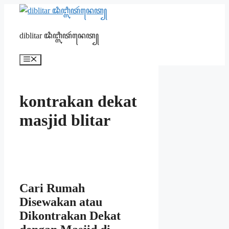
Skip
to
content
diblitar ꦢꦶꦧ꧀ꦭꦶꦠꦂꦤꦺꦠ꧀
Menu
kontrakan dekat
masjid blitar
Cari Rumah
Disewakan atau
Dikontrakan Dekat