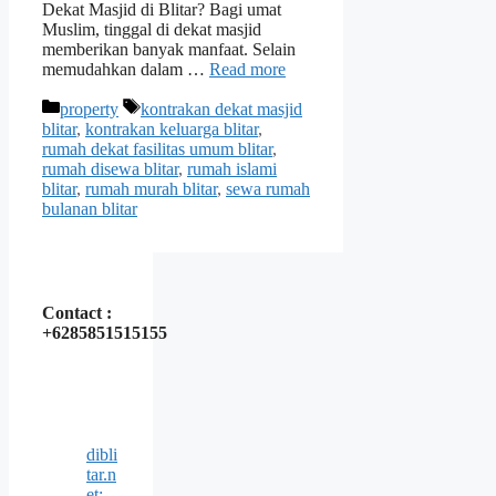
Dekat Masjid di Blitar? Bagi umat
Muslim, tinggal di dekat masjid
memberikan banyak manfaat. Selain
memudahkan dalam …
Read more
Categories
Tags
property
kontrakan dekat masjid
blitar
,
kontrakan keluarga blitar
,
rumah dekat fasilitas umum blitar
,
rumah disewa blitar
,
rumah islami
blitar
,
rumah murah blitar
,
sewa rumah
bulanan blitar
Contact :
+6285851515155
dibli
tar.n
et: