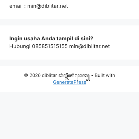
email : min@diblitar.net
Ingin usaha Anda tampil di sini?
Hubungi 085851515155 min@diblitar.net
© 2026 diblitar ꦢꦶꦧ꧀ꦭꦶꦠꦂꦤꦺꦠ꧀
• Built with
GeneratePress