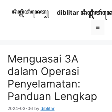
Skip
to
diblitar ꦢꦶꦧ꧀ꦭꦶꦠꦂ
content
Menu
Menguasai 3A
dalam Operasi
Penyelamatan:
Panduan Lengkap
2024-03-06
by
diblitar