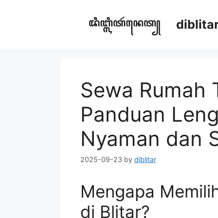
Skip
to
diblit
content
Sewa Rumah Ta
Panduan Leng
Nyaman dan S
2025-09-23
by
diblitar
Mengapa Memili
di Blitar?