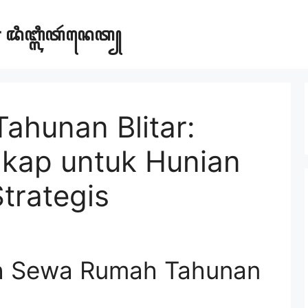
ar ꦢꦶꦧ꧀ꦭꦶꦠꦂꦤꦺꦠ꧀
hunan Blitar:
kap untuk Hunian
trategis
h Sewa Rumah Tahunan