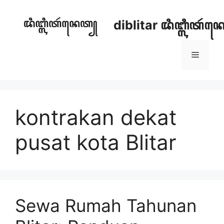
Skip
to
diblitar ꦢꦶꦧ꧀ꦭꦶꦠꦂ
content
Menu
kontrakan dekat
pusat kota Blitar
Sewa Rumah Tahunan