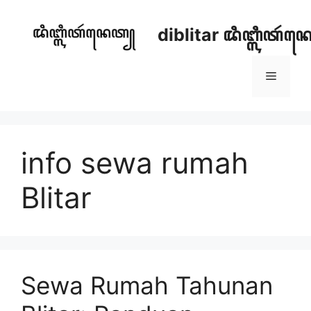
Skip
to
diblitar ꦢꦶꦧ꧀ꦭꦶꦠꦂ
content
Menu
info sewa rumah
Blitar
Sewa Rumah Tahunan